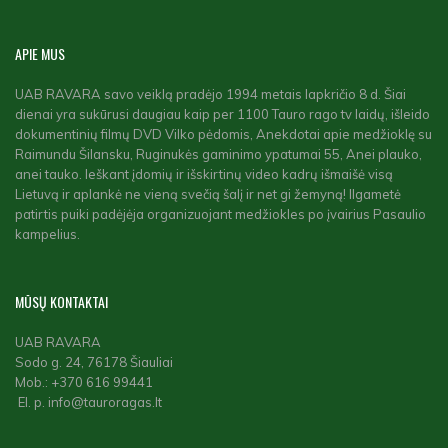
APIE
MUS
UAB RAVARA savo veiklą pradėjo 1994 metais lapkričio 8 d. Šiai
dienai yra sukūrusi daugiau kaip per 1100 Tauro rago tv laidų, išleido
dokumentinių filmų DVD Vilko pėdomis, Anekdotai apie medžioklę su
Raimundu Šilansku, Ruginukės gaminimo ypatumai 55, Anei plauko,
anei tauko. Ieškant įdomių ir išskirtinų video kadrų išmaišė visą
Lietuvą ir aplankė ne vieną svečią šalį ir net gi žemyną! Ilgametė
patirtis puiki padėjėja organizuojant medžiokles po įvairius Pasaulio
kampelius.
MŪSŲ
KONTAKTAI
UAB RAVARA
Sodo g. 24, 76178 Šiauliai
Mob.: +370 616 99441
El. p. info@tauroragas.lt