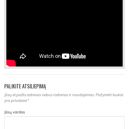
PALIKITE ATSILIEPIMĄ
Jūsų el.pašto adresas nebus rodomas ir naudojamas. Pažymėti laukai
yra privalomi.
*
Jūsų vardas