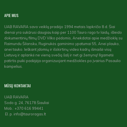
APIE
MUS
UAB RAVARA savo veiklą pradėjo 1994 metais lapkričio 8 d. Šiai
dienai yra sukūrusi daugiau kaip per 1100 Tauro rago tv laidų, išleido
dokumentinių filmų DVD Vilko pėdomis, Anekdotai apie medžioklę su
Raimundu Šilansku, Ruginukės gaminimo ypatumai 55, Anei plauko,
anei tauko. Ieškant įdomių ir išskirtinų video kadrų išmaišė visą
Lietuvą ir aplankė ne vieną svečią šalį ir net gi žemyną! Ilgametė
patirtis puiki padėjėja organizuojant medžiokles po įvairius Pasaulio
kampelius.
MŪSŲ
KONTAKTAI
UAB RAVARA
Sodo g. 24, 76178 Šiauliai
Mob.: +370 616 99441
El. p. info@tauroragas.lt