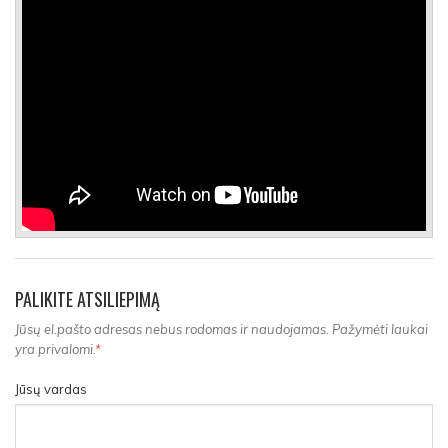
PALIKITE ATSILIEPIMĄ
Jūsų el.pašto adresas nebus rodomas ir naudojamas. Pažymėti laukai
yra privalomi.
*
Jūsų vardas