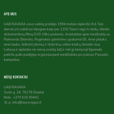
APIE
MUS
UAB RAVARA savo veiklą pradėjo 1994 metais lapkričio 8 d. Šiai
dienai yra sukūrusi daugiau kaip per 1100 Tauro rago tv laidų, išleido
dokumentinių filmų DVD Vilko pėdomis, Anekdotai apie medžioklę su
Raimundu Šilansku, Ruginukės gaminimo ypatumai 55, Anei plauko,
anei tauko. Ieškant įdomių ir išskirtinų video kadrų išmaišė visą
Lietuvą ir aplankė ne vieną svečią šalį ir net gi žemyną! Ilgametė
patirtis puiki padėjėja organizuojant medžiokles po įvairius Pasaulio
kampelius.
MŪSŲ
KONTAKTAI
UAB RAVARA
Sodo g. 24, 76178 Šiauliai
Mob.: +370 616 99441
El. p. info@tauroragas.lt