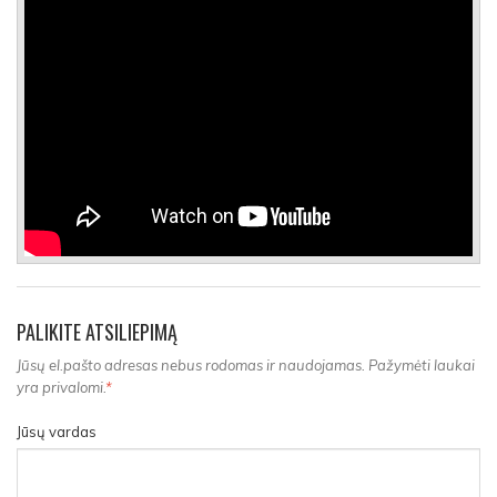
PALIKITE ATSILIEPIMĄ
Jūsų el.pašto adresas nebus rodomas ir naudojamas. Pažymėti laukai
yra privalomi.
*
Jūsų vardas