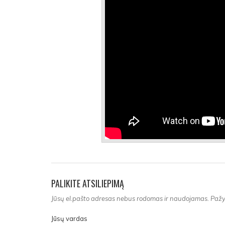
PALIKITE ATSILIEPIMĄ
Jūsų el.pašto adresas nebus rodomas ir naudojamas. Pažym
Jūsų vardas