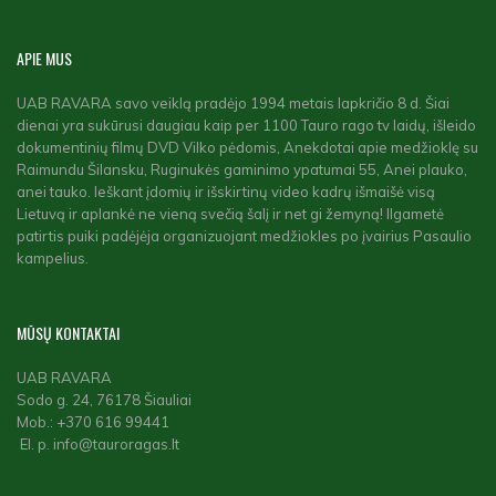
APIE
MUS
UAB RAVARA savo veiklą pradėjo 1994 metais lapkričio 8 d. Šiai
dienai yra sukūrusi daugiau kaip per 1100 Tauro rago tv laidų, išleido
dokumentinių filmų DVD Vilko pėdomis, Anekdotai apie medžioklę su
Raimundu Šilansku, Ruginukės gaminimo ypatumai 55, Anei plauko,
anei tauko. Ieškant įdomių ir išskirtinų video kadrų išmaišė visą
Lietuvą ir aplankė ne vieną svečią šalį ir net gi žemyną! Ilgametė
patirtis puiki padėjėja organizuojant medžiokles po įvairius Pasaulio
kampelius.
MŪSŲ
KONTAKTAI
UAB RAVARA
Sodo g. 24, 76178 Šiauliai
Mob.: +370 616 99441
El. p. info@tauroragas.lt