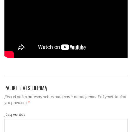
PALIKITE ATSILIEPIMĄ
Jūsų el.pašto adresas nebus rodomas ir naudojamas. Pažymėti laukai
yra privalomi.
*
Jūsų vardas