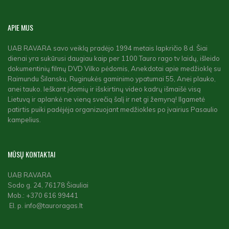
APIE
MUS
UAB RAVARA savo veiklą pradėjo 1994 metais lapkričio 8 d. Šiai
dienai yra sukūrusi daugiau kaip per 1100 Tauro rago tv laidų, išleido
dokumentinių filmų DVD Vilko pėdomis, Anekdotai apie medžioklę su
Raimundu Šilansku, Ruginukės gaminimo ypatumai 55, Anei plauko,
anei tauko. Ieškant įdomių ir išskirtinų video kadrų išmaišė visą
Lietuvą ir aplankė ne vieną svečią šalį ir net gi žemyną! Ilgametė
patirtis puiki padėjėja organizuojant medžiokles po įvairius Pasaulio
kampelius.
MŪSŲ
KONTAKTAI
UAB RAVARA
Sodo g. 24, 76178 Šiauliai
Mob.: +370 616 99441
El. p. info@tauroragas.lt