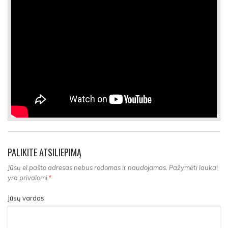
PALIKITE ATSILIEPIMĄ
Jūsų el.pašto adresas nebus rodomas ir naudojamas. Pažymėti laukai
yra privalomi.
*
Jūsų vardas