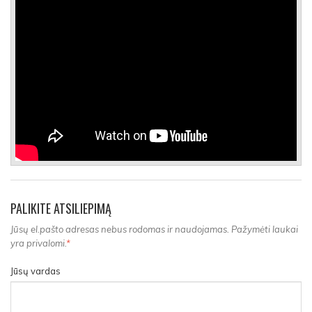
PALIKITE ATSILIEPIMĄ
Jūsų el.pašto adresas nebus rodomas ir naudojamas. Pažymėti laukai
yra privalomi.
*
Jūsų vardas