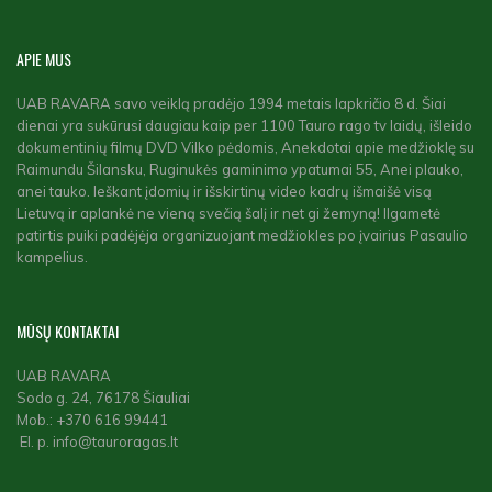
APIE
MUS
UAB RAVARA savo veiklą pradėjo 1994 metais lapkričio 8 d. Šiai
dienai yra sukūrusi daugiau kaip per 1100 Tauro rago tv laidų, išleido
dokumentinių filmų DVD Vilko pėdomis, Anekdotai apie medžioklę su
Raimundu Šilansku, Ruginukės gaminimo ypatumai 55, Anei plauko,
anei tauko. Ieškant įdomių ir išskirtinų video kadrų išmaišė visą
Lietuvą ir aplankė ne vieną svečią šalį ir net gi žemyną! Ilgametė
patirtis puiki padėjėja organizuojant medžiokles po įvairius Pasaulio
kampelius.
MŪSŲ
KONTAKTAI
UAB RAVARA
Sodo g. 24, 76178 Šiauliai
Mob.: +370 616 99441
El. p. info@tauroragas.lt