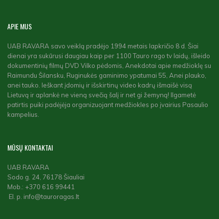
APIE
MUS
UAB RAVARA savo veiklą pradėjo 1994 metais lapkričio 8 d. Šiai
dienai yra sukūrusi daugiau kaip per 1100 Tauro rago tv laidų, išleido
dokumentinių filmų DVD Vilko pėdomis, Anekdotai apie medžioklę su
Raimundu Šilansku, Ruginukės gaminimo ypatumai 55, Anei plauko,
anei tauko. Ieškant įdomių ir išskirtinų video kadrų išmaišė visą
Lietuvą ir aplankė ne vieną svečią šalį ir net gi žemyną! Ilgametė
patirtis puiki padėjėja organizuojant medžiokles po įvairius Pasaulio
kampelius.
MŪSŲ
KONTAKTAI
UAB RAVARA
Sodo g. 24, 76178 Šiauliai
Mob.: +370 616 99441
El. p. info@tauroragas.lt