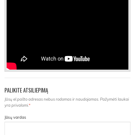
PALIKITE ATSILIEPIMĄ
Jūsų el.pašto adresas nebus rodomas ir naudojamas. Pažymėti laukai
yra privalomi.
*
Jūsų vardas