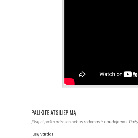
PALIKITE ATSILIEPIMĄ
Jūsų el.pašto adresas nebus rodomas ir naudojamas. Pažym
Jūsų vardas