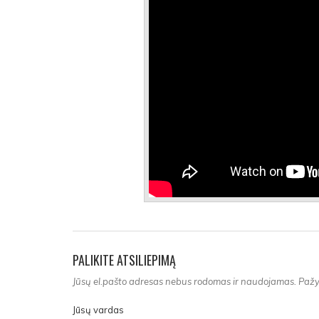
PALIKITE ATSILIEPIMĄ
Jūsų el.pašto adresas nebus rodomas ir naudojamas. Pažym
Jūsų vardas