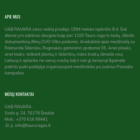
APIE
MUS
UAB RAVARA savo veiklą pradėjo 1994 metais lapkričio 8 d. Šiai
dienai yra sukūrusi daugiau kaip per 1100 Tauro rago tv laidų, išleido
dokumentinių filmų DVD Vilko pėdomis, Anekdotai apie medžioklę su
Raimundu Šilansku, Ruginukės gaminimo ypatumai 55, Anei plauko,
anei tauko. Ieškant įdomių ir išskirtinų video kadrų išmaišė visą
Lietuvą ir aplankė ne vieną svečią šalį ir net gi žemyną! Ilgametė
patirtis puiki padėjėja organizuojant medžiokles po įvairius Pasaulio
kampelius.
MŪSŲ
KONTAKTAI
UAB RAVARA
Sodo g. 24, 76178 Šiauliai
Mob.: +370 616 99441
El. p. info@tauroragas.lt