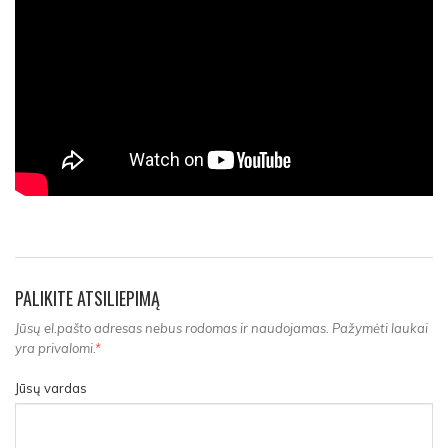
PALIKITE ATSILIEPIMĄ
Jūsų el.pašto adresas nebus rodomas ir naudojamas. Pažymėti laukai
yra privalomi.
*
Jūsų vardas