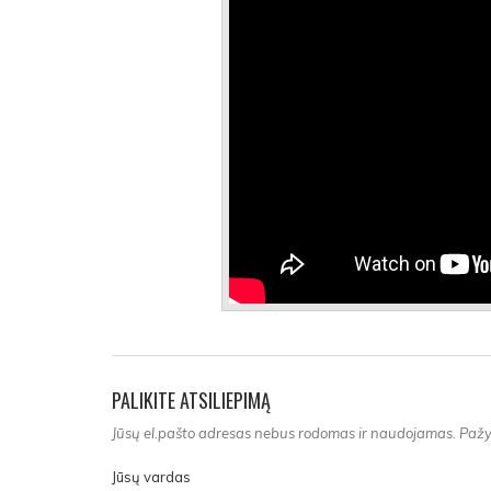
PALIKITE ATSILIEPIMĄ
Jūsų el.pašto adresas nebus rodomas ir naudojamas. Pažym
Jūsų vardas