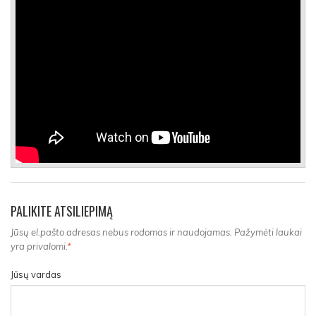
PALIKITE ATSILIEPIMĄ
Jūsų el.pašto adresas nebus rodomas ir naudojamas. Pažymėti laukai
yra privalomi.
*
Jūsų vardas