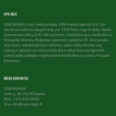
APIE
MUS
UAB RAVARA savo veiklą pradėjo 1994 metais lapkričio 8 d. Šiai
dienai yra sukūrusi daugiau kaip per 1100 Tauro rago tv laidų, išleido
dokumentinių filmų DVD Vilko pėdomis, Anekdotai apie medžioklę su
Raimundu Šilansku, Ruginukės gaminimo ypatumai 55, Anei plauko,
anei tauko. Ieškant įdomių ir išskirtinų video kadrų išmaišė visą
Lietuvą ir aplankė ne vieną svečią šalį ir net gi žemyną! Ilgametė
patirtis puiki padėjėja organizuojant medžiokles po įvairius Pasaulio
kampelius.
MŪSŲ
KONTAKTAI
UAB RAVARA
Sodo g. 24, 76178 Šiauliai
Mob.: +370 616 99441
El. p. info@tauroragas.lt