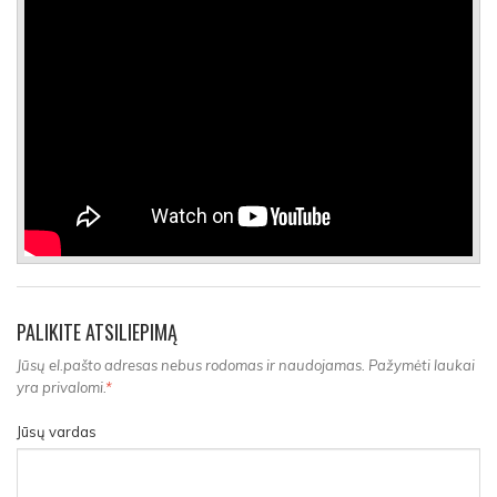
PALIKITE ATSILIEPIMĄ
Jūsų el.pašto adresas nebus rodomas ir naudojamas. Pažymėti laukai
yra privalomi.
*
Jūsų vardas