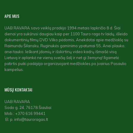
APIE
MUS
UAB RAVARA savo veiklą pradėjo 1994 metais lapkričio 8 d. Šiai
dienai yra sukūrusi daugiau kaip per 1100 Tauro rago tv laidų, išleido
dokumentinių filmų DVD Vilko pėdomis, Anekdotai apie medžioklę su
Raimundu Šilansku, Ruginukės gaminimo ypatumai 55, Anei plauko,
anei tauko. Ieškant įdomių ir išskirtinų video kadrų išmaišė visą
Lietuvą ir aplankė ne vieną svečią šalį ir net gi žemyną! Ilgametė
patirtis puiki padėjėja organizuojant medžiokles po įvairius Pasaulio
kampelius.
MŪSŲ
KONTAKTAI
UAB RAVARA
Sodo g. 24, 76178 Šiauliai
Mob.: +370 616 99441
El. p. info@tauroragas.lt