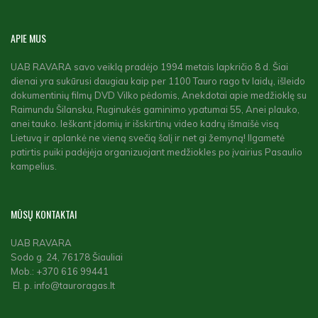
APIE
MUS
UAB RAVARA savo veiklą pradėjo 1994 metais lapkričio 8 d. Šiai
dienai yra sukūrusi daugiau kaip per 1100 Tauro rago tv laidų, išleido
dokumentinių filmų DVD Vilko pėdomis, Anekdotai apie medžioklę su
Raimundu Šilansku, Ruginukės gaminimo ypatumai 55, Anei plauko,
anei tauko. Ieškant įdomių ir išskirtinų video kadrų išmaišė visą
Lietuvą ir aplankė ne vieną svečią šalį ir net gi žemyną! Ilgametė
patirtis puiki padėjėja organizuojant medžiokles po įvairius Pasaulio
kampelius.
MŪSŲ
KONTAKTAI
UAB RAVARA
Sodo g. 24, 76178 Šiauliai
Mob.: +370 616 99441
El. p. info@tauroragas.lt