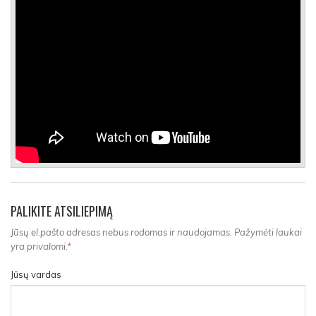
PALIKITE ATSILIEPIMĄ
Jūsų el.pašto adresas nebus rodomas ir naudojamas. Pažymėti laukai
yra privalomi.
*
Jūsų vardas