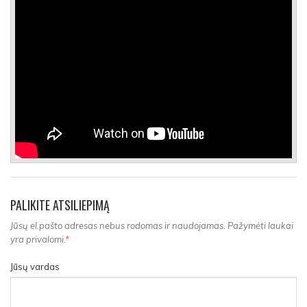
PALIKITE ATSILIEPIMĄ
Jūsų el.pašto adresas nebus rodomas ir naudojamas. Pažymėti laukai
yra privalomi.
*
Jūsų vardas