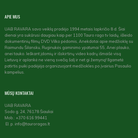
APIE
MUS
UAB RAVARA savo veiklą pradėjo 1994 metais lapkričio 8 d. Šiai
dienai yra sukūrusi daugiau kaip per 1100 Tauro rago tv laidų, išleido
dokumentinių filmų DVD Vilko pėdomis, Anekdotai apie medžioklę su
Raimundu Šilansku, Ruginukės gaminimo ypatumai 55, Anei plauko,
anei tauko. Ieškant įdomių ir išskirtinų video kadrų išmaišė visą
Lietuvą ir aplankė ne vieną svečią šalį ir net gi žemyną! Ilgametė
patirtis puiki padėjėja organizuojant medžiokles po įvairius Pasaulio
kampelius.
MŪSŲ
KONTAKTAI
UAB RAVARA
Sodo g. 24, 76178 Šiauliai
Mob.: +370 616 99441
El. p. info@tauroragas.lt