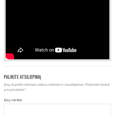
PALIKITE ATSILIEPIMĄ
Jūsų el.pašto adresas nebus rodomas ir naudojamas. Pažymėti laukai
yra privalomi.
*
Jūsų vardas