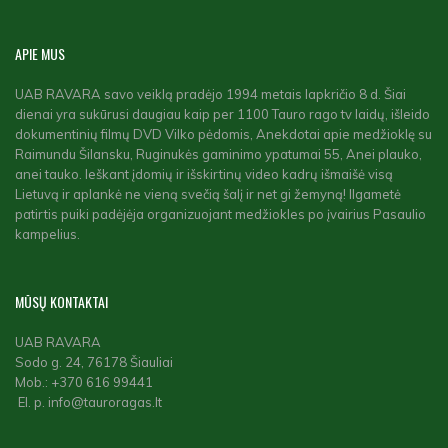
APIE
MUS
UAB RAVARA savo veiklą pradėjo 1994 metais lapkričio 8 d. Šiai
dienai yra sukūrusi daugiau kaip per 1100 Tauro rago tv laidų, išleido
dokumentinių filmų DVD Vilko pėdomis, Anekdotai apie medžioklę su
Raimundu Šilansku, Ruginukės gaminimo ypatumai 55, Anei plauko,
anei tauko. Ieškant įdomių ir išskirtinų video kadrų išmaišė visą
Lietuvą ir aplankė ne vieną svečią šalį ir net gi žemyną! Ilgametė
patirtis puiki padėjėja organizuojant medžiokles po įvairius Pasaulio
kampelius.
MŪSŲ
KONTAKTAI
UAB RAVARA
Sodo g. 24, 76178 Šiauliai
Mob.: +370 616 99441
El. p. info@tauroragas.lt