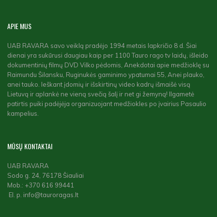
APIE
MUS
UAB RAVARA savo veiklą pradėjo 1994 metais lapkričio 8 d. Šiai
dienai yra sukūrusi daugiau kaip per 1100 Tauro rago tv laidų, išleido
dokumentinių filmų DVD Vilko pėdomis, Anekdotai apie medžioklę su
Raimundu Šilansku, Ruginukės gaminimo ypatumai 55, Anei plauko,
anei tauko. Ieškant įdomių ir išskirtinų video kadrų išmaišė visą
Lietuvą ir aplankė ne vieną svečią šalį ir net gi žemyną! Ilgametė
patirtis puiki padėjėja organizuojant medžiokles po įvairius Pasaulio
kampelius.
MŪSŲ
KONTAKTAI
UAB RAVARA
Sodo g. 24, 76178 Šiauliai
Mob.: +370 616 99441
El. p. info@tauroragas.lt