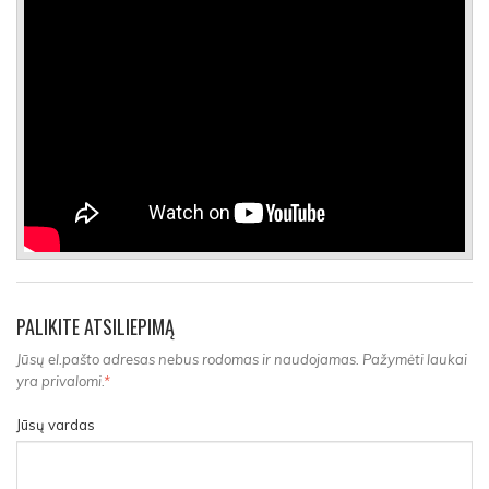
PALIKITE ATSILIEPIMĄ
Jūsų el.pašto adresas nebus rodomas ir naudojamas. Pažymėti laukai
yra privalomi.
*
Jūsų vardas