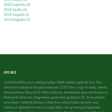
2015 Lapkritis
(3)
2015 Spalis
(2)
2014 Gegužė
(1)
2013 Rugsėjis
(1)
APIE
MUS
UAB RAVARA savo veiklą pradėjo 1994 metais lapkričio 8 d. Šiai
dienai yra sukūrusi daugiau kaip per 1100 Tauro rago tv laidų, išleido
dokumentinių filmų DVD Vilko pėdomis, Anekdotai apie medžioklę su
Raimundu Šilansku, Ruginukės gaminimo ypatumai 55, Anei plauko,
anei tauko. Ieškant įdomių ir išskirtinų video kadrų išmaišė visą
Lietuvą ir aplankė ne vieną svečią šalį ir net gi žemyną! Ilgametė