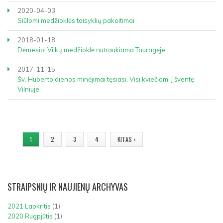
2020-04-03
Siūlomi medžioklės taisyklių pakeitimai
2018-01-18
Dėmesio! Vilkų medžioklė nutraukiama Tauragėje
2017-11-15
Šv. Huberto dienos minėjimai tęsiasi. Visi kviečiami į šventę
Vilniuje
PUSLAPIAI
1
2
3
4
KITAS ›
STRAIPSNIŲ
IR NAUJIENŲ ARCHYVAS
2021 Lapkritis
(1)
2020 Rugpjūtis
(1)