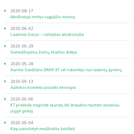
2020-08-17
Medžiotojo mintys rugpjūčio mėnesį
2020-06-02
Laukiniai žvėrys – valstybės atsakomybė
2020-05-29
Sumedžiojamų žvėrių skaičius didėja
2020-05-28
Aurimo Gaidžiūno BMW X7 vėl nukentėjo nuo laukinių gyvūnų
2020-05-13
Aplinkos komiteto posėdis tiesiogiai
2020-05-06
KT pradeda nagrinėti skundą dėl draudimo teistam asmeniui
įsigyti ginklą
2020-05-04
Kaip pasistatyti medžioklės bokštelį